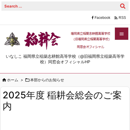

Facebook
RSS


メニュ
いなしこ 福岡県立稲築志耕館高等学校（@旧福岡県立稲築高等学

校）同窓会オフィシャルHP
サイド


ホーム
>

本部からのお知らせ
前へ

2025年度 稲耕会総会のご案
次へ
内

検索