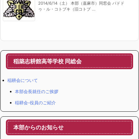
2014/6/14（土） 本部（嘉麻市）同窓会 パドド
ゥ・ル・コトブキ（旧コトブ ...
稲築志耕館高等学校 同総会
稲耕会について
本部会長就任のご挨拶
稲耕会-役員のご紹介
本部からのお知らせ